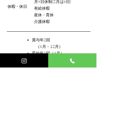
月9日休制(2月は8日)
​​休暇・休日
有給休暇
産休・育休
介護休暇
賞与年2回
（6月・12月）
昇給年1回（4月）
通勤手当
（上限25.000円／月）
深夜手当
（6,000円／回）
インフルエンザ予防接種
（全額会社負担）
健康診断（年2回無料）
各種社会保険完備
家族、扶養手当
​​福利厚生
（5,000円、2人目以降
3,000円／月）
精勤手当
（5,000円／月）