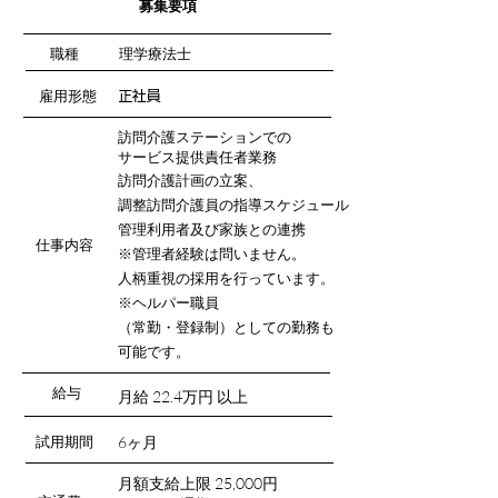
募集要項
​職種
理学療法士
雇用形態
​正社員
訪問介護ステーションでの
サービス提供責任者業務
訪問介護計画の立案、
調整訪問介護員の指導スケジュール
管理利用者及び家族との連携
​仕事内容​
※管理者経験は問いません。
人柄重視の採用を行っています。
※ヘルパー職員
（常勤・登録制）としての勤務も
可能です。
​​給与
月給 22.4万円 以上
試用期間
6ヶ月
月額支給上限 25,000円