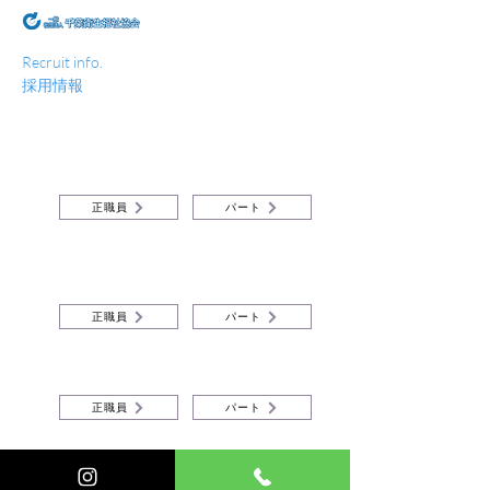
Recruit info.
採用情報
​千葉診療所
正職員
パート
​健康診断
正職員
パート
​介護
正職員
パート