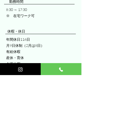
​勤務時間
8:30 ～ 17:30
※ 在宅ワーク可
​​休暇・休日
年間休日116日
月9日休制（2月は8日）
有給休暇
産休・育休
介護休暇
​​福利厚生
賞与年2回
（6月・12月）
昇給年1回（4月）
通勤手当
（上限25.000円／月）
インフルエンザ予防接種